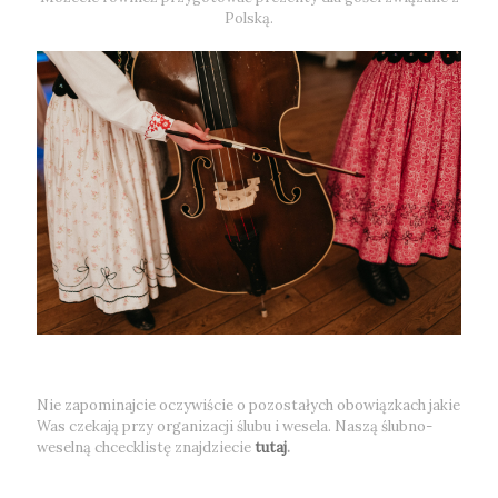
Polską.
Nie zapominajcie oczywiście o pozostałych obowiązkach jakie
Was czekają przy organizacji ślubu i wesela. Naszą ślubno-
weselną chcecklistę znajdziecie
tutaj
.