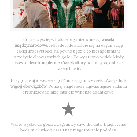
Coraz częściej w Polsce organizowane są
wesela
międzynarodowe
. Jeśli zdecydowaliście się na organizację
takiej uroczystości, na pewno będzie to niezapomniane
przeżycie dla wszystkich gości. To wyjątkowy widok, kiedy
często
dwie kompletnie różne kultury
potrafią się dobrze
razem bawić.
Przygotowując wesele z gośćmi z zagranicy czeka Was jednak
więcej obowiązków
. Poniżej znajdziecie najważniejsze zadania
organizacyjne jakie musicie wykonać dodatkowo.
Warto wysłać do gości z zagranicy save the date. Dzięki temu
będą mieli więcej czasu na przygotowanie podróży.